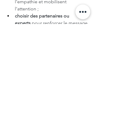
l’empathie et mobilisent 
l’attention ;
choisir des partenaires ou 
experts
 pour renforcer le message 
et amplifier la portée ;
intégrer 
des appels à l’action 
clairs
 qui transforment l’écoute 
passive en action réelle.
Pourquoi c’est important
Quand tu abordes des sujets sociétaux 
ou de marque engagée, structure ton 
contenu comme une 
narration à 
impact
, avec des voix crédibles et des 
pistes concrètes pour agir.
🔗 Lire l’article : 
Blubrry Podcasting