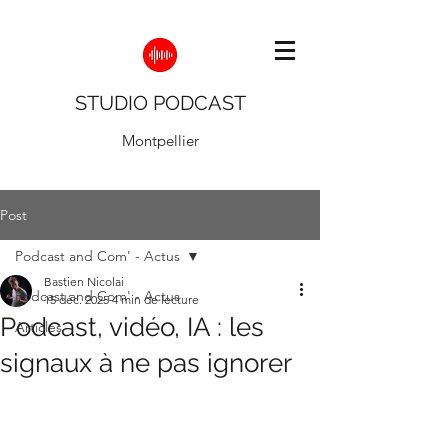
STUDIO PODCAST
Montpellier
Post
Podcast and Com' - Actus
Bastien Nicolai
Podcast and Com' - Actus
15 déc. 2025
4 min de lecture
Podcast, vidéo, IA : les
Articles
signaux à ne pas ignorer