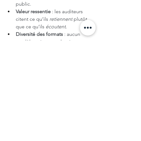
public.
Valeur ressentie
 : les auditeurs 
citent ce qu’ils 
retiennent
 plutôt 
que ce qu’ils 
écoutent
.
Diversité des formats
 : aucun 
modèle unique ne domine.
Pourquoi c’est important ?
Ce retour d’audience met en lumière 
que 
l’expérience humaine compte 
autant que le format ou la plateforme
. 
Pour les marques et communicants, 
travailler sur la 
pertinence 
émotionnelle du contenu
 est une 
stratégie aussi importante que la 
diffusion.
🔗 Lire l’article :
School Of Podcasting