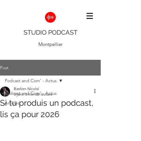
STUDIO PODCAST
Montpellier
Post
Podcast and Com' - Actus
Bastien Nicolai
Podcast and Com' - Actus
5 janv.
5 min de lecture
Si tu produis un podcast,
Articles
lis ça pour 2026