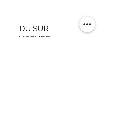
SUR MESURE
DU SUR
MESURE
Le
Studio Podcast
Montpellier
vous
accompagne dans votre
projet
de
livre audio
.
Vous aurez la possibilité de
choisir
parmi notre répertoire
de
voix off
et
comédien(ne)s
.
Nous pouvons aussi vous