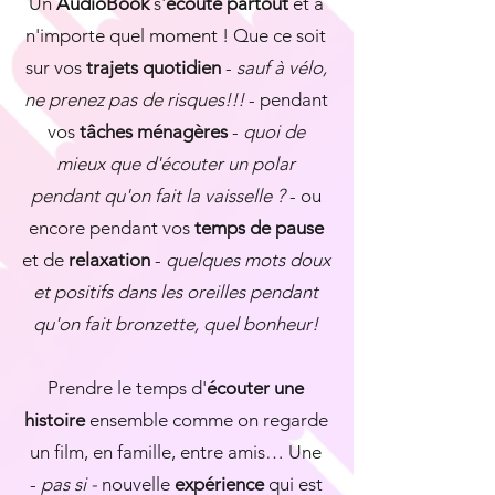
Un
AudioBook
s'
écoute partout
et à
n'importe quel moment ! Que ce soit
sur vos
trajets quotidien
-
sauf à vélo,
ne prenez pas de risques!!!
- pendant
vos
tâches ménagères
-
quoi de
mieux que d'écouter un polar
pendant qu'on fait la vaisselle ?
- ou
encore pendant vos
temps de pause
et de
relaxation
-
quelques mots doux
et positifs dans les oreilles pendant
qu'on fait bronzette, quel bonheur!
Prendre le temps d'
écouter une
histoire
ensemble comme on regarde
un film, en famille, entre amis… Une
-
pas si -
nouvelle
expérience
qui est